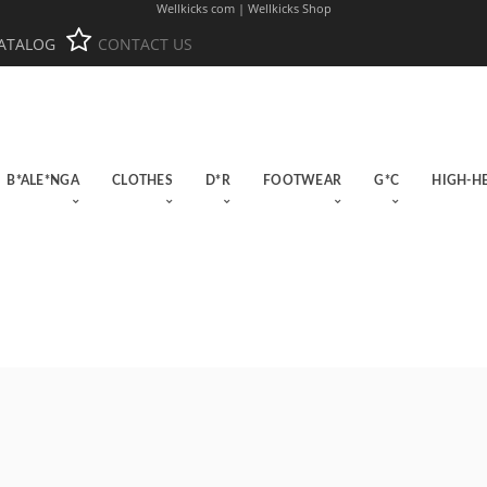
Wellkicks com | Wellkicks Shop
ATALOG
CONTACT US
B*ALE*NGA
CLOTHES
D*R
FOOTWEAR
G*C
HIGH-H