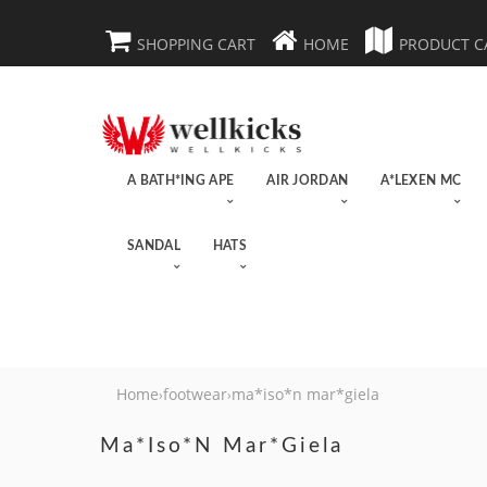
SHOPPING CART
HOME
PRODUCT C
A BATH*ING APE
AIR JORDAN
A*LEXEN MC
SANDAL
HATS
Home
footwear
ma*iso*n mar*giela
›
›
Ma*iso*n Mar*giela