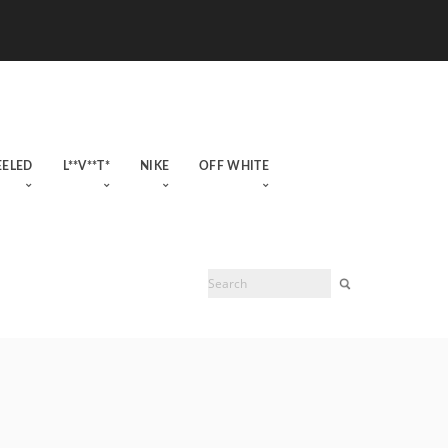
EELED
L**V**T*
NIKE
OFF WHITE