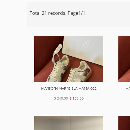
Total 21 records, Page
1
/1
MA*ISO*N MAR*GIELA MAMA-022
MA
$ 240.30
$ 133.50