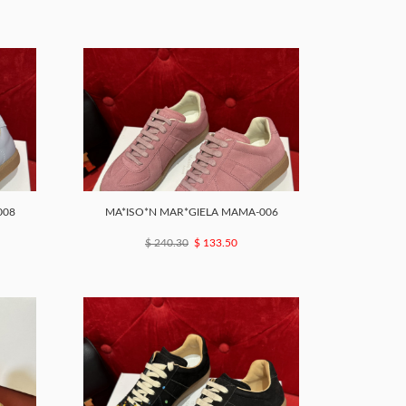
008
MA*ISO*N MAR*GIELA MAMA-006
$ 240.30
$ 133.50