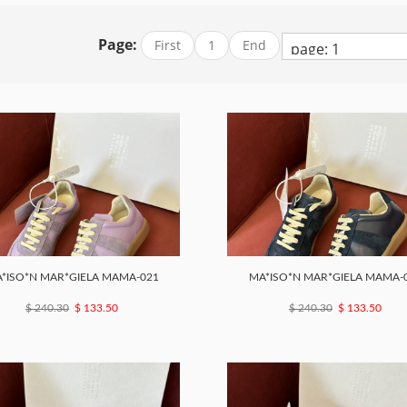
Page:
First
1
End
*ISO*N MAR*GIELA MAMA-021
MA*ISO*N MAR*GIELA MAMA-
$ 240.30
$ 133.50
$ 240.30
$ 133.50