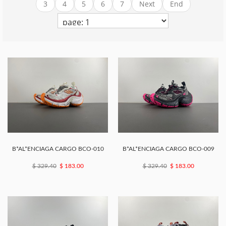
3
4
5
6
7
Next
End
B*AL*ENCIAGA CARGO BCO-010
B*AL*ENCIAGA CARGO BCO-009
$ 329.40
$ 183.00
$ 329.40
$ 183.00