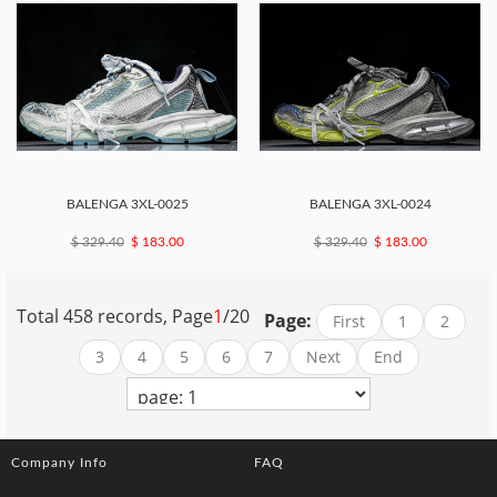
BALENGA 3XL-0025
BALENGA 3XL-0024
$ 329.40
$ 183.00
$ 329.40
$ 183.00
Total 458 records, Page
1
/20
Page:
First
1
2
3
4
5
6
7
Next
End
Company Info
FAQ